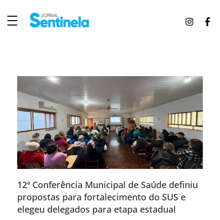
J
ornal Sentinela
Fique atualizado com as notícias de Tucunduva, Tuparendi, Novo Machado e Porto Mauá.
12ª Conferência Municipal de Saúde definiu
propostas para fortalecimento do SUS e
elegeu delegados para etapa estadual