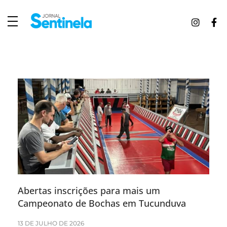
J
ornal Sentinela
Fique atualizado com as notícias de Tucunduva, Tuparendi, Novo Machado e Porto Mauá.
Abertas inscrições para mais um
Campeonato de Bochas em Tucunduva
13 DE JULHO DE 2026