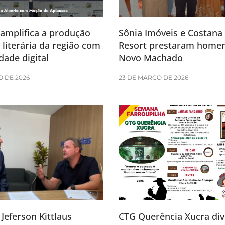
amplifica a produção
Sônia Imóveis e Costana 
e literária da região com
Resort prestaram home
dade digital
Novo Machado
O DE 2026
23 DE MARÇO DE 2026
Jeferson Kittlaus
CTG Querência Xucra div