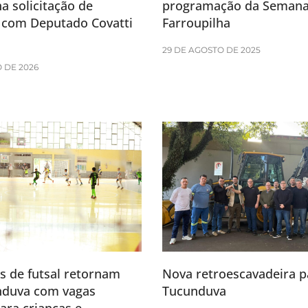
a solicitação de
programação da Seman
com Deputado Covatti
Farroupilha
29 DE AGOSTO DE 2025
 DE 2026
s de futsal retornam
Nova retroescavadeira p
duva com vagas
Tucunduva