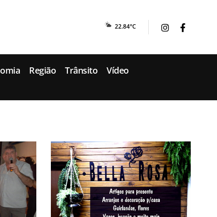
22.84°C
nomia
Região
Trânsito
Vídeo