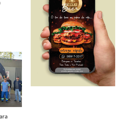
a
ara