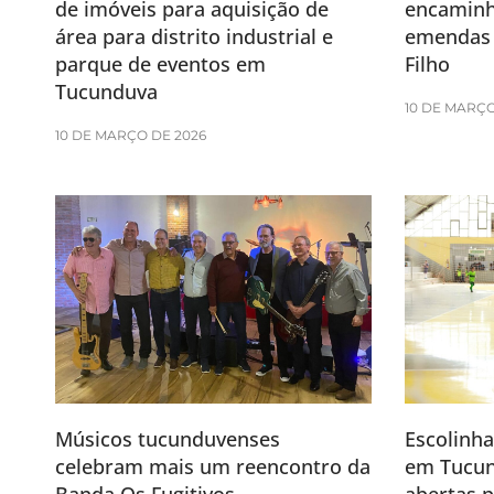
de imóveis para aquisição de
encaminh
área para distrito industrial e
emendas 
parque de eventos em
Filho
Tucunduva
10 DE MARÇO
10 DE MARÇO DE 2026
Músicos tucunduvenses
Escolinha
celebram mais um reencontro da
em Tucun