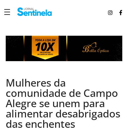
J
ornal Sentinela
Fique atualizado com as notícias de Tucunduva, Tuparendi, Novo Machado e Porto Mauá.
Mulheres da
comunidade de Campo
Alegre se unem para
alimentar desabrigados
das enchentes