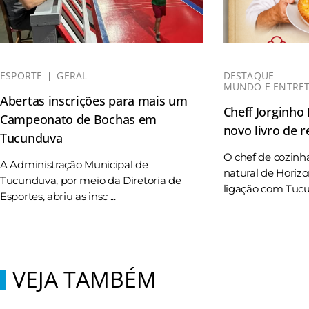
ESPORTE
GERAL
DESTAQUE
MUNDO E ENTRE
Abertas inscrições para mais um
Cheff Jorginho
Campeonato de Bochas em
novo livro de r
Tucunduva
O chef de cozinh
A Administração Municipal de
natural de Horizo
Tucunduva, por meio da Diretoria de
ligação com Tucun
Esportes, abriu as insc ...
VEJA TAMBÉM