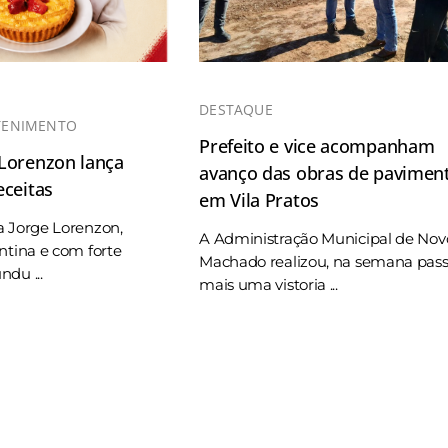
DESTAQUE
TENIMENTO
Prefeito e vice acompanham
 Lorenzon lança
avanço das obras de pavimen
eceitas
em Vila Pratos
a Jorge Lorenzon,
A Administração Municipal de Nov
ntina e com forte
Machado realizou, na semana pas
du ...
mais uma vistoria ...