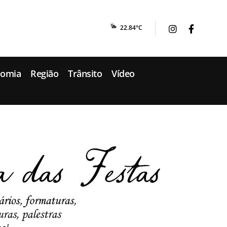
22.84°C
nomia
Região
Trânsito
Vídeo