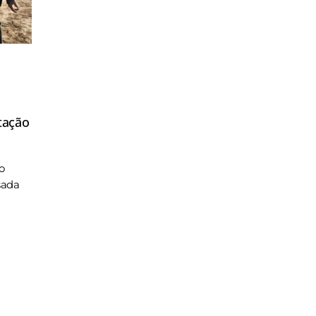
tação
o
sada