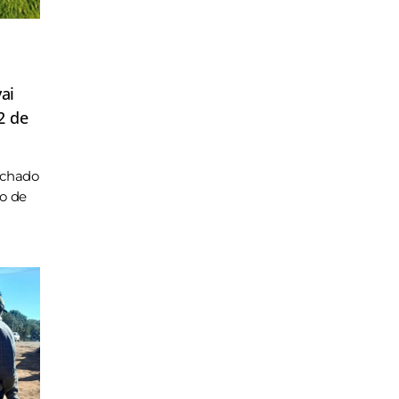
ai
2 de
achado
ho de