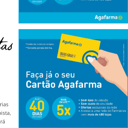
rias
ista,
ará