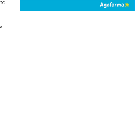
ito
s