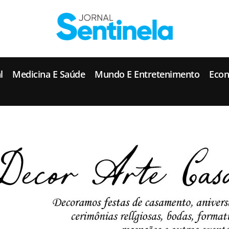
J
ornal Sentinela
Fique atualizado com as notícias de Tucunduva, Tuparendi, Novo Machado e Porto Mauá.
l
Medicina E Saúde
Mundo E Entretenimento
Eco