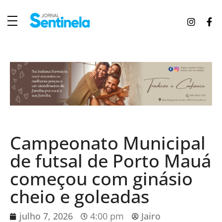
J
ornal Sentinela
Fique atualizado com as notícias de Tucunduva, Tuparendi, Novo Machado e Porto Mauá.
Campeonato Municipal
de futsal de Porto Mauá
começou com ginásio
cheio e goleadas
julho 7, 2026
4:00 pm
Jairo