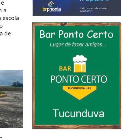
 e
m a
a escola
o
a de