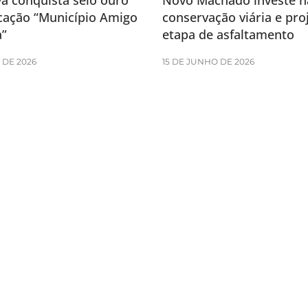
a conquista selo ouro
Novo Machado investe n
icação “Município Amigo
conservação viária e pro
a”
etapa de asfaltamento
 DE 2026
15 DE JUNHO DE 2026