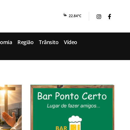
22.84°C
nomia
Região
Trânsito
Vídeo