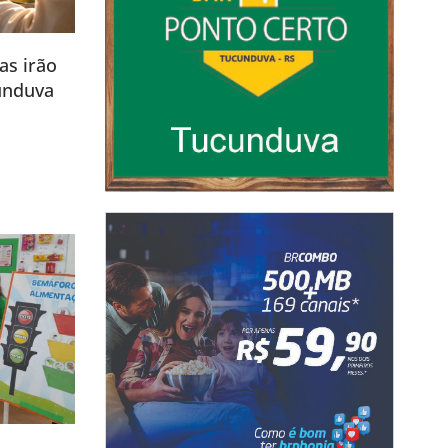
as irão
unduva