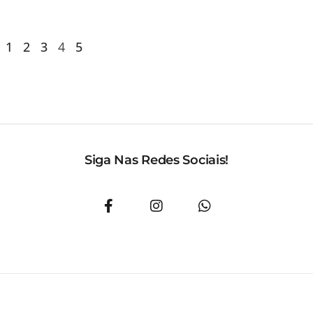
1
2
3
4
5
Siga Nas Redes Sociais!