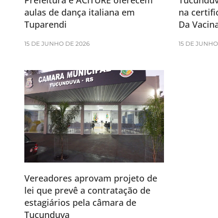
Prefeitura e ACITURE oferecem
Tucunduv
aulas de dança italiana em
na certif
Tuparendi
Da Vacin
15 DE JUNHO DE 2026
15 DE JUNHO
Vereadores aprovam projeto de
lei que prevê a contratação de
estagiários pela câmara de
Tucunduva