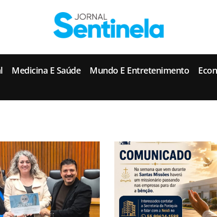
J
ornal Sentinela
Fique atualizado com as notícias de Tucunduva, Tuparendi, Novo Machado e Porto Mauá.
l
Medicina E Saúde
Mundo E Entretenimento
Eco