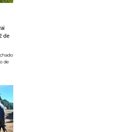
ai
2 de
achado
ho de