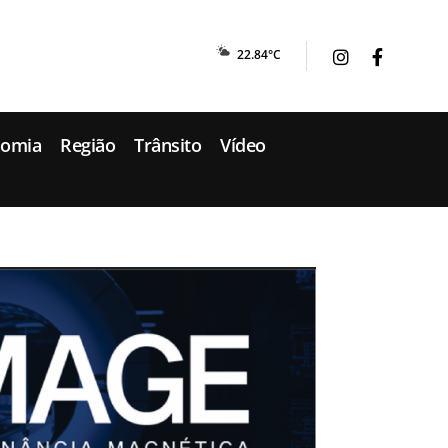
22.84°C
nomia
Região
Trânsito
Vídeo