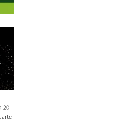
a 20
carte