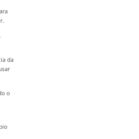
ara
r.
,
cia da
usar
do o
pio