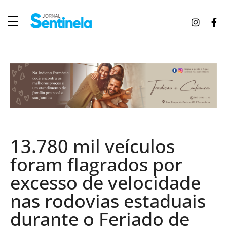
J
ornal Sentinela
Fique atualizado com as notícias de Tucunduva, Tuparendi, Novo Machado e Porto Mauá.
13.780 mil veículos
foram flagrados por
excesso de velocidade
nas rodovias estaduais
durante o Feriado de