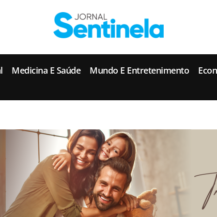
J
ornal Sentinela
Fique atualizado com as notícias de Tucunduva, Tuparendi, Novo Machado e Porto Mauá.
l
Medicina E Saúde
Mundo E Entretenimento
Eco