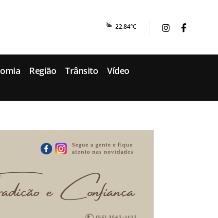
22.84°C
nomia
Região
Trânsito
Vídeo