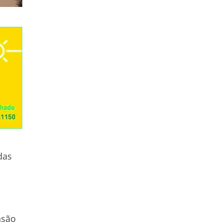
das
nsão