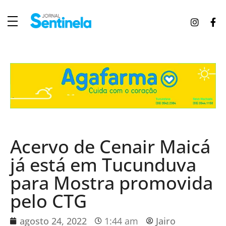
J
ornal Sentinela
Fique atualizado com as notícias de Tucunduva, Tuparendi, Novo Machado e Porto Mauá.
Acervo de Cenair Maicá
já está em Tucunduva
para Mostra promovida
pelo CTG
agosto 24, 2022
1:44 am
Jairo