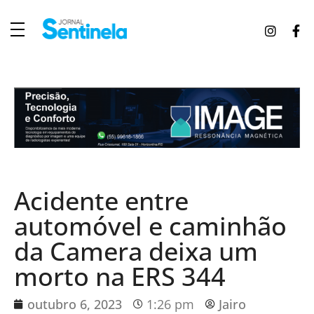
J
ornal Sentinela
Fique atualizado com as notícias de Tucunduva, Tuparendi, Novo Machado e Porto Mauá.
Acidente entre
automóvel e caminhão
da Camera deixa um
morto na ERS 344
outubro 6, 2023
1:26 pm
Jairo