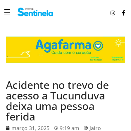
J
ornal Sentinela
Fique atualizado com as notícias de Tucunduva, Tuparendi, Novo Machado e Porto Mauá.
Acidente no trevo de
acesso a Tucunduva
deixa uma pessoa
ferida
março 31, 2025
9:19 am
Jairo