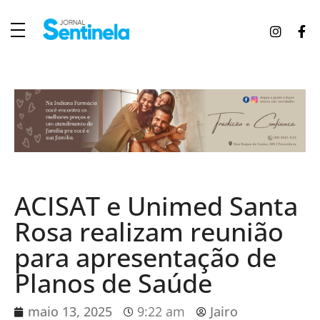
J
ornal Sentinela
Fique atualizado com as notícias de Tucunduva, Tuparendi, Novo Machado e Porto Mauá.
ACISAT e Unimed Santa
Rosa realizam reunião
para apresentação de
Planos de Saúde
maio 13, 2025
9:22 am
Jairo