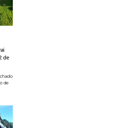
ai
2 de
achado
ho de