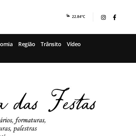
22.84°C
nomia
Região
Trânsito
Vídeo