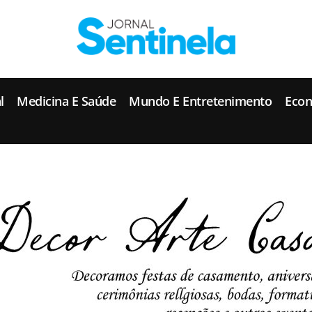
J
ornal Sentinela
Fique atualizado com as notícias de Tucunduva, Tuparendi, Novo Machado e Porto Mauá.
l
Medicina E Saúde
Mundo E Entretenimento
Eco