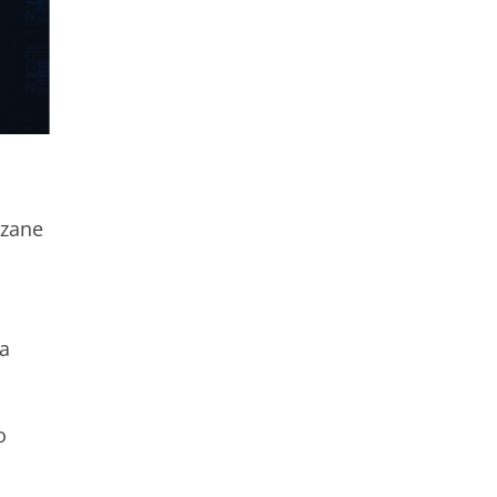
uzane
a
o