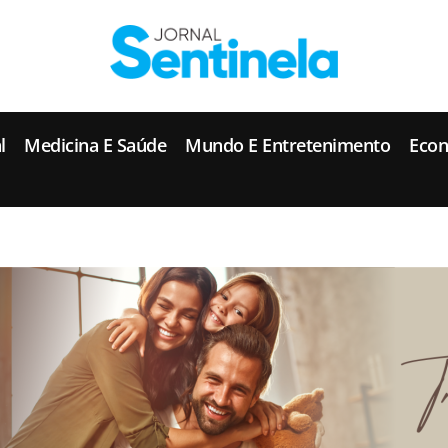
J
ornal Sentinela
Fique atualizado com as notícias de Tucunduva, Tuparendi, Novo Machado e Porto Mauá.
l
Medicina E Saúde
Mundo E Entretenimento
Eco