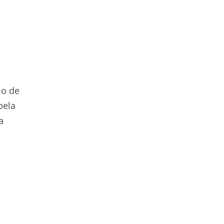
io de
pela
a