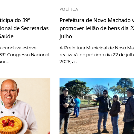
POLÍTICA
icipa do 39º
Prefeitura de Novo Machado v
onal de Secretarias
promover leilão de bens dia 2
 Saúde
julho
Tucunduva esteve
A Prefeitura Municipal de Novo M
39º Congresso Nacional
realizará, no próximo dia 22 de jul
i ...
2026, a ...