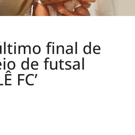
ltimo final de
io de futsal
Ê FC’