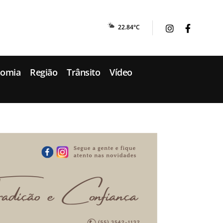
22.84°C
nomia
Região
Trânsito
Vídeo