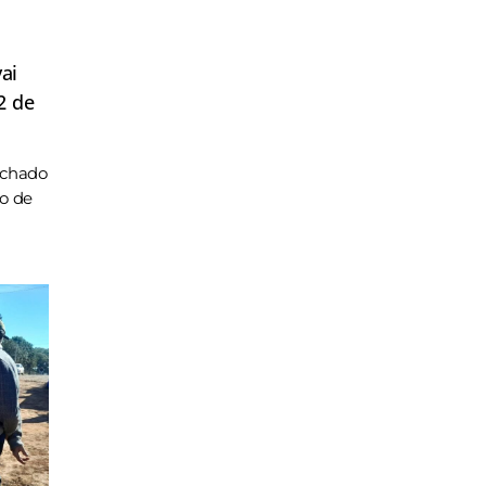
ai
2 de
achado
ho de