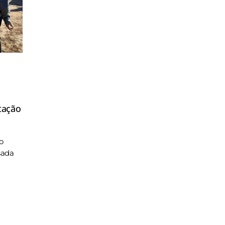
tação
o
sada