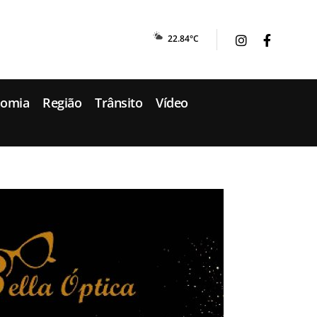
22.84°C
nomia
Região
Trânsito
Vídeo