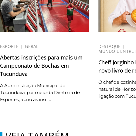
ESPORTE
GERAL
DESTAQUE
MUNDO E ENTRE
Abertas inscrições para mais um
Cheff Jorginho
Campeonato de Bochas em
novo livro de r
Tucunduva
O chef de cozinh
A Administração Municipal de
natural de Horizo
Tucunduva, por meio da Diretoria de
ligação com Tucun
Esportes, abriu as insc ...
VEJA TAMBÉM