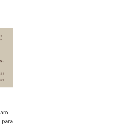
riam
s para