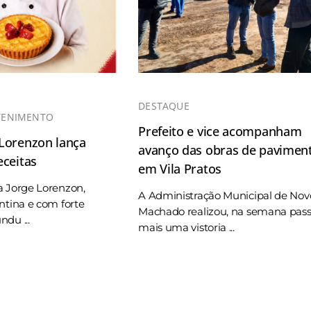
DESTAQUE
TENIMENTO
Prefeito e vice acompanham
 Lorenzon lança
avanço das obras de pavimen
eceitas
em Vila Pratos
a Jorge Lorenzon,
A Administração Municipal de Nov
ntina e com forte
Machado realizou, na semana pas
du ...
mais uma vistoria ...