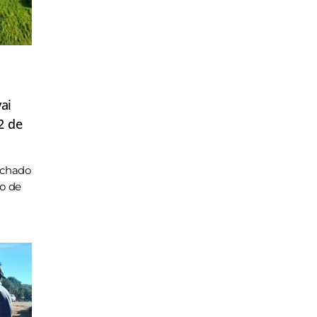
ai
2 de
achado
ho de