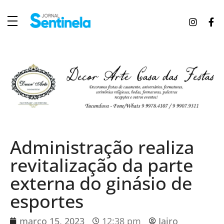
J
ornal Sentinela
Fique atualizado com as notícias de Tucunduva, Tuparendi, Novo Machado e Porto Mauá.
Administração realiza
revitalização da parte
externa do ginásio de
esportes
março 15, 2023
12:38 pm
Jairo