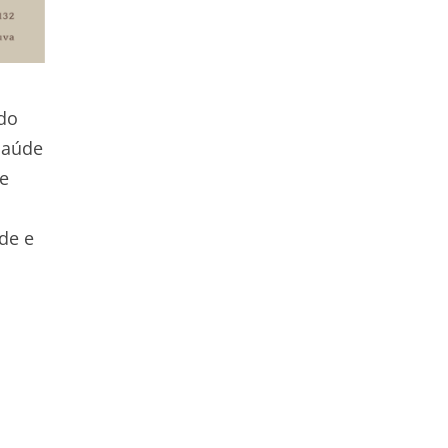
 do
Saúde
 e
de e