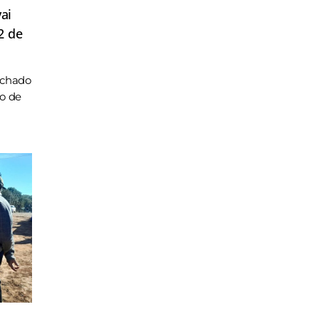
ai
2 de
achado
ho de