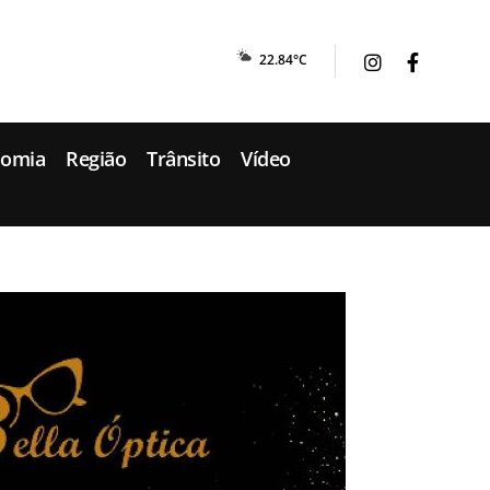
22.84°C
nomia
Região
Trânsito
Vídeo