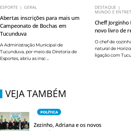
ESPORTE
GERAL
DESTAQUE
MUNDO E ENTRE
Abertas inscrições para mais um
Cheff Jorginho
Campeonato de Bochas em
novo livro de r
Tucunduva
O chef de cozinh
A Administração Municipal de
natural de Horizo
Tucunduva, por meio da Diretoria de
ligação com Tucun
Esportes, abriu as insc ...
VEJA TAMBÉM
POLÍTICA
Zezinho, Adriana e os novos