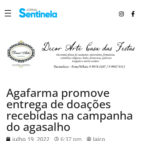
J
ornal Sentinela
Fique atualizado com as notícias de Tucunduva, Tuparendi, Novo Machado e Porto Mauá.
Agafarma promove
entrega de doações
recebidas na campanha
do agasalho
julho 19, 2022
6:37 pm
Jairo