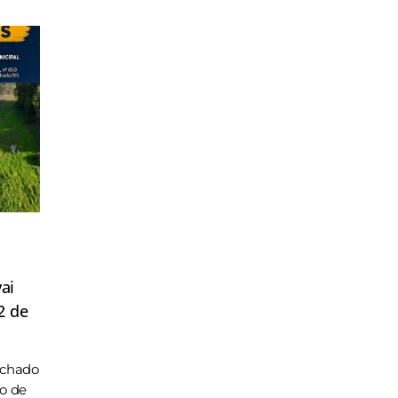
ai
2 de
achado
ho de