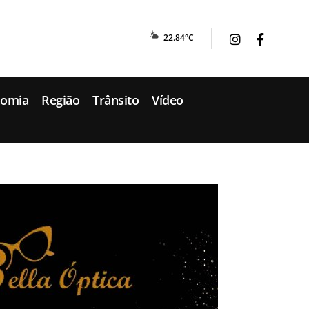
22.84°C
nomia
Região
Trânsito
Vídeo