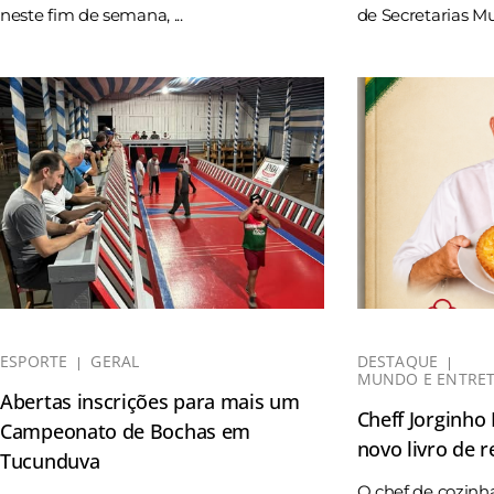
neste fim de semana, ...
de Secretarias Mun
ESPORTE
GERAL
DESTAQUE
MUNDO E ENTRE
Abertas inscrições para mais um
Cheff Jorginho
Campeonato de Bochas em
novo livro de r
Tucunduva
O chef de cozinh