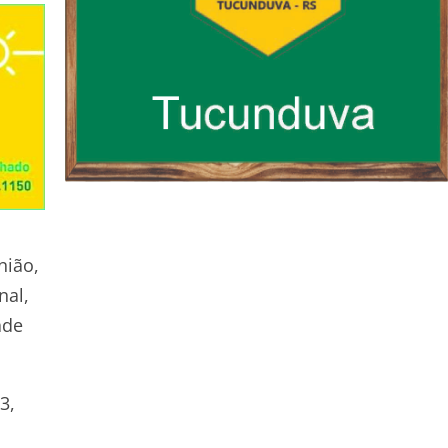
nião,
nal,
ade
3,