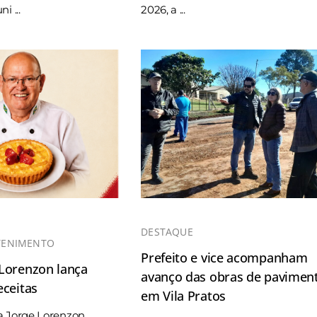
i ...
2026, a ...
DESTAQUE
TENIMENTO
Prefeito e vice acompanham
 Lorenzon lança
avanço das obras de pavimen
eceitas
em Vila Pratos
a Jorge Lorenzon,