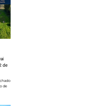
ai
2 de
achado
ho de