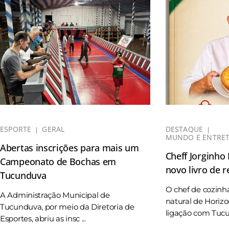
ESPORTE
GERAL
DESTAQUE
MUNDO E ENTRE
Abertas inscrições para mais um
Cheff Jorginho
Campeonato de Bochas em
novo livro de r
Tucunduva
O chef de cozinh
A Administração Municipal de
natural de Horizo
Tucunduva, por meio da Diretoria de
ligação com Tucun
Esportes, abriu as insc ...