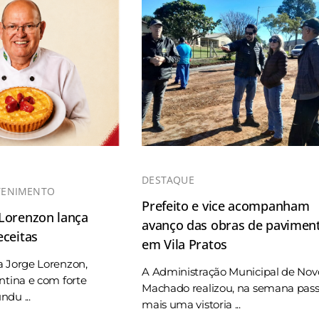
DESTAQUE
TENIMENTO
Prefeito e vice acompanham
 Lorenzon lança
avanço das obras de pavimen
eceitas
em Vila Pratos
a Jorge Lorenzon,
A Administração Municipal de Nov
ntina e com forte
Machado realizou, na semana pas
du ...
mais uma vistoria ...