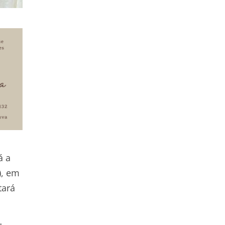
á a
), em
tará