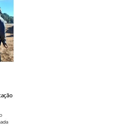
tação
o
sada