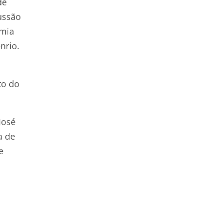
de
cussão
emia
nrio.
to do
José
a de
e