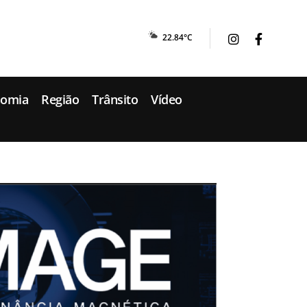
22.84°C
nomia
Região
Trânsito
Vídeo