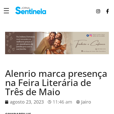
J
ornal Sentinela
Fique atualizado com as notícias de Tucunduva, Tuparendi, Novo Machado e Porto Mauá.
Alenrio marca presença
na Feira Literária de
Três de Maio
agosto 23, 2023
11:46 am
Jairo