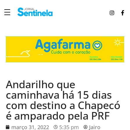
J
ornal Sentinela
Fique atualizado com as notícias de Tucunduva, Tuparendi, Novo Machado e Porto Mauá.
Andarilho que
caminhava há 15 dias
com destino a Chapecó
é amparado pela PRF
março 31, 2022
5:35 pm
Jairo