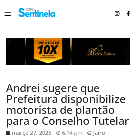
J
ornal Sentinela
Fique atualizado com as notícias de Tucunduva, Tuparendi, Novo Machado e Porto Mauá.
Andrei sugere que
Prefeitura disponibilize
motorista de plantão
para o Conselho Tutelar
março 27, 2025
6:14 pm
Jairo