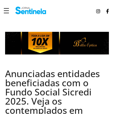
J
ornal Sentinela
Fique atualizado com as notícias de Tucunduva, Tuparendi, Novo Machado e Porto Mauá.
Anunciadas entidades
beneficiadas com o
Fundo Social Sicredi
2025. Veja os
contemplados em