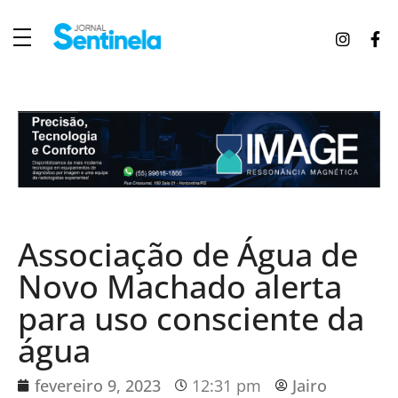
J
ornal Sentinela
Fique atualizado com as notícias de Tucunduva, Tuparendi, Novo Machado e Porto Mauá.
Associação de Água de
Novo Machado alerta
para uso consciente da
água
fevereiro 9, 2023
12:31 pm
Jairo