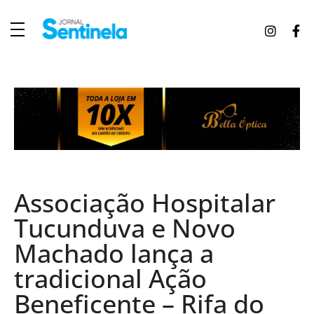
J
ornal Sentinela
Fique atualizado com as notícias de Tucunduva, Tuparendi, Novo Machado e Porto Mauá.
Associação Hospitalar
Tucunduva e Novo
Machado lança a
tradicional Ação
Beneficente – Rifa do