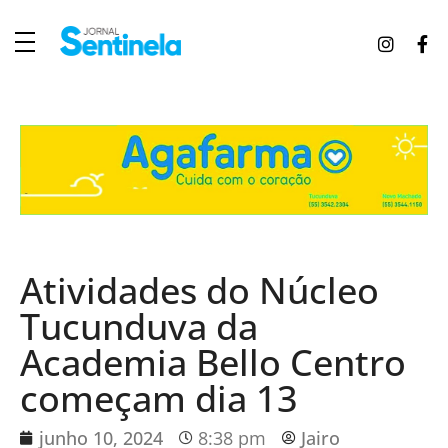
J
ornal Sentinela
Fique atualizado com as notícias de Tucunduva, Tuparendi, Novo Machado e Porto Mauá.
Atividades do Núcleo
Tucunduva da
Academia Bello Centro
começam dia 13
junho 10, 2024
8:38 pm
Jairo