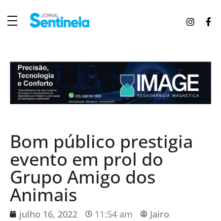
J
ornal Sentinela
Fique atualizado com as notícias de Tucunduva, Tuparendi, Novo Machado e Porto Mauá.
Bom público prestigia
evento em prol do
Grupo Amigo dos
Animais
julho 16, 2022
11:54 am
Jairo