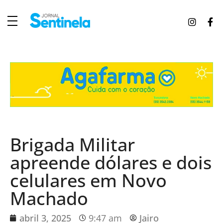
J
ornal Sentinela
Fique atualizado com as notícias de Tucunduva, Tuparendi, Novo Machado e Porto Mauá.
Brigada Militar
apreende dólares e dois
celulares em Novo
Machado
abril 3, 2025
9:47 am
Jairo