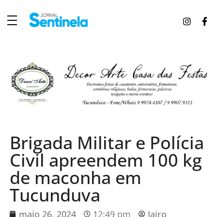
J
ornal Sentinela
Fique atualizado com as notícias de Tucunduva, Tuparendi, Novo Machado e Porto Mauá.
Brigada Militar e Polícia
Civil apreendem 100 kg
de maconha em
Tucunduva
maio 26, 2024
12:49 pm
Jairo