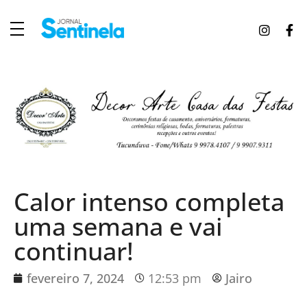
J
ornal Sentinela
Fique atualizado com as notícias de Tucunduva, Tuparendi, Novo Machado e Porto Mauá.
Calor intenso completa
uma semana e vai
continuar!
fevereiro 7, 2024
12:53 pm
Jairo