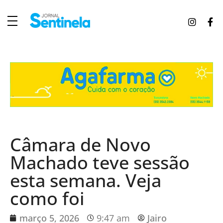
J
ornal Sentinela
Fique atualizado com as notícias de Tucunduva, Tuparendi, Novo Machado e Porto Mauá.
Câmara de Novo
Machado teve sessão
esta semana. Veja
como foi
março 5, 2026
9:47 am
Jairo