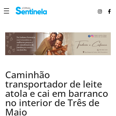
J
ornal Sentinela
Fique atualizado com as notícias de Tucunduva, Tuparendi, Novo Machado e Porto Mauá.
Caminhão
transportador de leite
atola e cai em barranco
no interior de Três de
Maio