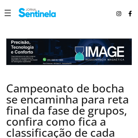
J
ornal Sentinela
Fique atualizado com as notícias de Tucunduva, Tuparendi, Novo Machado e Porto Mauá.
Campeonato de bocha
se encaminha para reta
final da fase de grupos,
confira como fica a
classificação de cada