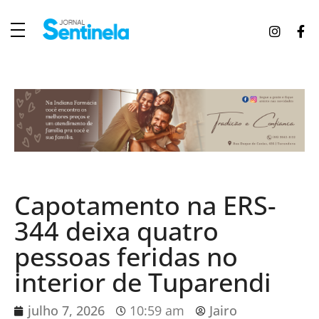
J
ornal Sentinela
Fique atualizado com as notícias de Tucunduva, Tuparendi, Novo Machado e Porto Mauá.
Capotamento na ERS-
344 deixa quatro
pessoas feridas no
interior de Tuparendi
julho 7, 2026
10:59 am
Jairo