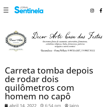
J
ornal Sentinela
Fique atualizado com as notícias de Tucunduva, Tuparendi, Novo Machado e Porto Mauá.
Carreta tomba depois
de rodar dois
quilômetros com
homem no capô
abril 14, 2022
6:54 pm
Jairo