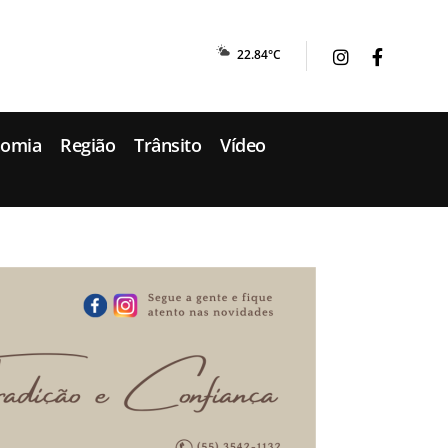
22.84°C
nomia
Região
Trânsito
Vídeo