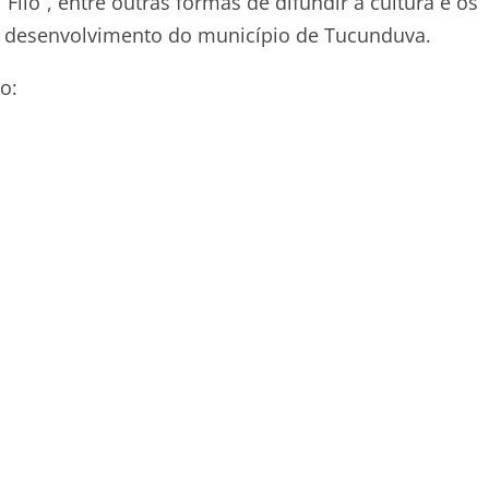
iló”, entre outras formas de difundir a cultura e os
 o desenvolvimento do município de Tucunduva.
o: