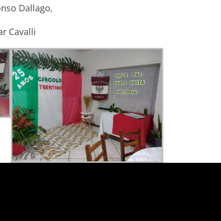
onso Dallago,
r Cavalli