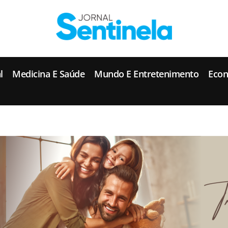
J
ornal Sentinela
Fique atualizado com as notícias de Tucunduva, Tuparendi, Novo Machado e Porto Mauá.
l
Medicina E Saúde
Mundo E Entretenimento
Eco