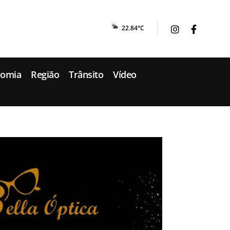
22.84°C
nomia
Região
Trânsito
Vídeo