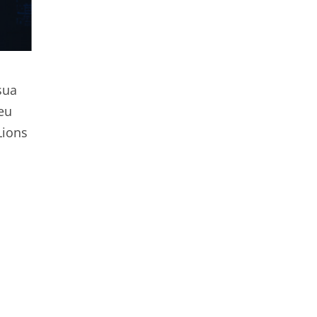
sua
eu
Lions