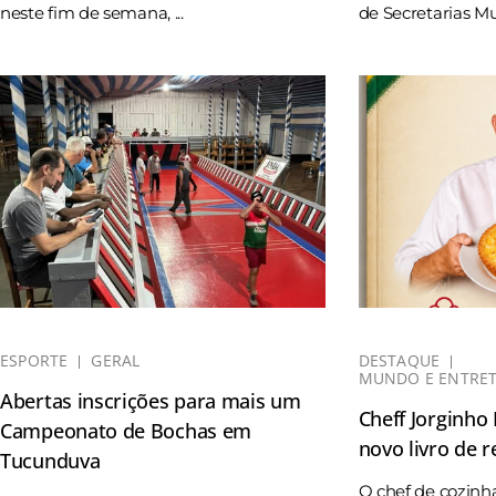
neste fim de semana, ...
de Secretarias Mun
ESPORTE
GERAL
DESTAQUE
MUNDO E ENTRE
Abertas inscrições para mais um
Cheff Jorginho
Campeonato de Bochas em
novo livro de r
Tucunduva
O chef de cozinh