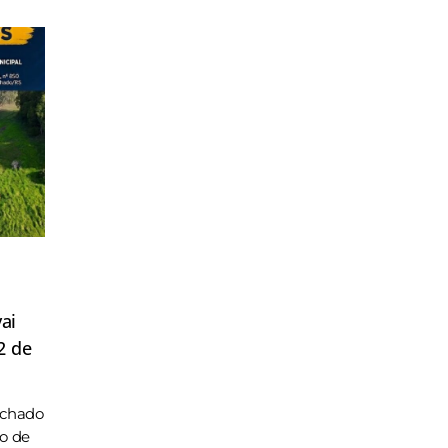
ai
2 de
achado
ho de