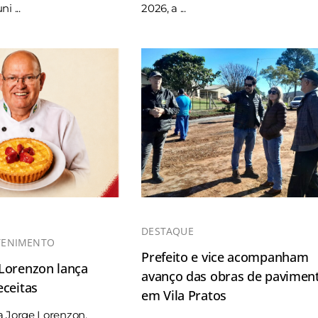
i ...
2026, a ...
DESTAQUE
TENIMENTO
Prefeito e vice acompanham
 Lorenzon lança
avanço das obras de pavimen
eceitas
em Vila Pratos
a Jorge Lorenzon,