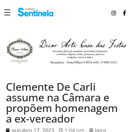
J
ornal Sentinela
Fique atualizado com as notícias de Tucunduva, Tuparendi, Novo Machado e Porto Mauá.
Clemente De Carli
assume na Câmara e
propõem homenagem
a ex-vereador
outubro 17, 2023
1:04 pm
Jairo