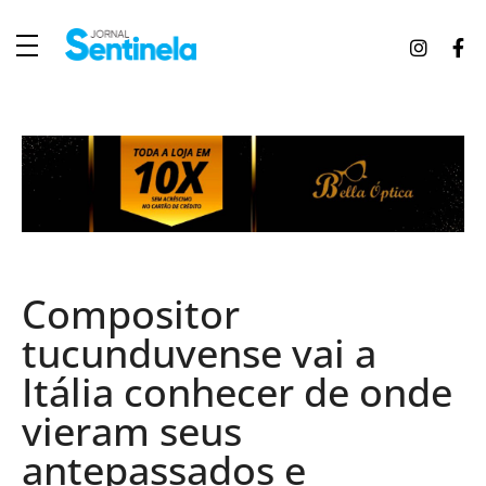
J
ornal Sentinela
Fique atualizado com as notícias de Tucunduva, Tuparendi, Novo Machado e Porto Mauá.
Compositor
tucunduvense vai a
Itália conhecer de onde
vieram seus
antepassados e