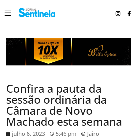
J
ornal Sentinela
Fique atualizado com as notícias de Tucunduva, Tuparendi, Novo Machado e Porto Mauá.
Confira a pauta da
sessão ordinária da
Câmara de Novo
Machado esta semana
julho 6, 2023
5:46 pm
Jairo