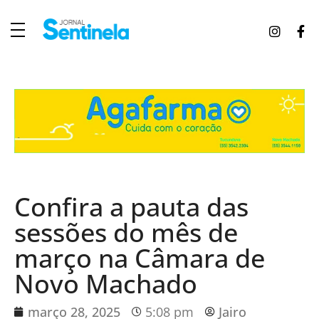
J
ornal Sentinela
Fique atualizado com as notícias de Tucunduva, Tuparendi, Novo Machado e Porto Mauá.
Confira a pauta das
sessões do mês de
março na Câmara de
Novo Machado
março 28, 2025
5:08 pm
Jairo