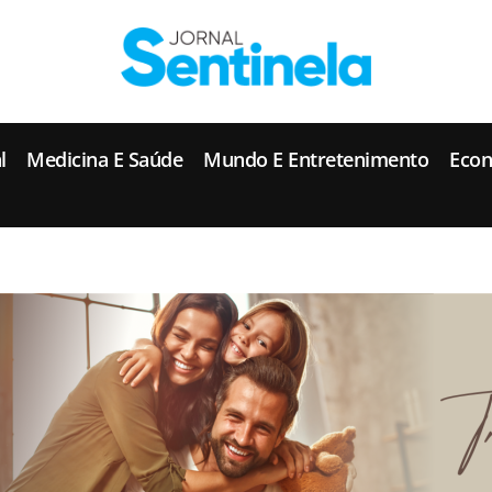
J
ornal Sentinela
Fique atualizado com as notícias de Tucunduva, Tuparendi, Novo Machado e Porto Mauá.
l
Medicina E Saúde
Mundo E Entretenimento
Eco