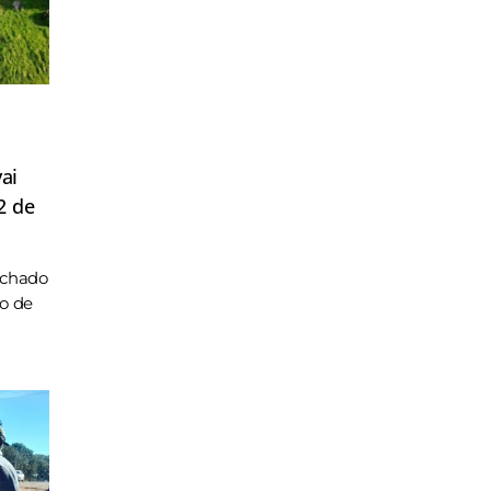
ai
2 de
achado
ho de