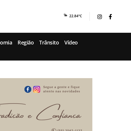
22.84°C
nomia
Região
Trânsito
Vídeo