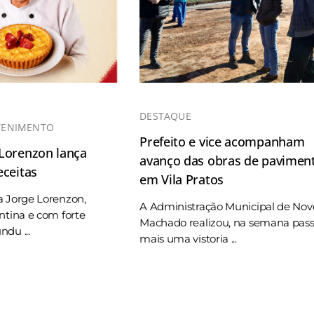
DESTAQUE
TENIMENTO
Prefeito e vice acompanham
 Lorenzon lança
avanço das obras de pavimen
eceitas
em Vila Pratos
a Jorge Lorenzon,
A Administração Municipal de Nov
ntina e com forte
Machado realizou, na semana pas
du ...
mais uma vistoria ...