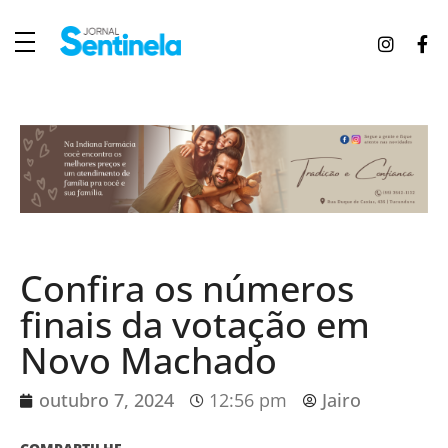
J
ornal Sentinela
Fique atualizado com as notícias de Tucunduva, Tuparendi, Novo Machado e Porto Mauá.
Confira os números
finais da votação em
Novo Machado
outubro 7, 2024
12:56 pm
Jairo