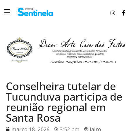
J
ornal Sentinela
Fique atualizado com as notícias de Tucunduva, Tuparendi, Novo Machado e Porto Mauá.
Conselheira tutelar de
Tucunduva participa de
reunião regional em
Santa Rosa
março 18, 2026
3:52 pm
Jairo