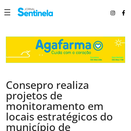
J
ornal Sentinela
Fique atualizado com as notícias de Tucunduva, Tuparendi, Novo Machado e Porto Mauá.
Consepro realiza
projetos de
monitoramento em
locais estratégicos do
município de