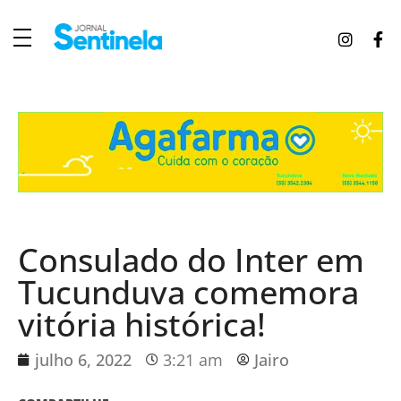
J
ornal Sentinela
Fique atualizado com as notícias de Tucunduva, Tuparendi, Novo Machado e Porto Mauá.
Consulado do Inter em
Tucunduva comemora
vitória histórica!
julho 6, 2022
3:21 am
Jairo