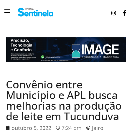
J
ornal Sentinela
Fique atualizado com as notícias de Tucunduva, Tuparendi, Novo Machado e Porto Mauá.
Convênio entre
Município e APL busca
melhorias na produção
de leite em Tucunduva
outubro 5, 2022
7:24 pm
Jairo